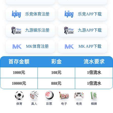
2026-06-05 19:42
68 次阅读
首页
/
体育热点
英超冬季转会窗口尚未开启，曼联已在转会市场上悄
然布局。据多家英国媒体披露，红魔已将目光锁定在
两位年仅21岁的年轻球员身上，旨在为球队注入新鲜
血液。其中，一位左后卫和一位防守型后腰的引援计
划尤为引人注目，而曼联为争夺这位后腰新星，甚至
准备支付高达8000万英镑的转会费，引发足坛广泛关
注。